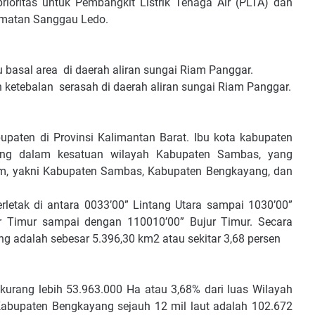
prioritas untuk Pembangkit Listrik Tenaga Air (PLTA) dan
amatan Sanggau Ledo.
 basal area
di daerah aliran sungai Riam Panggar.
n ketebalan
serasah di daerah aliran sungai Riam Panggar.
paten di Provinsi Kalimantan Barat. Ibu kota kabupaten
bung dalam kesatuan wilayah Kabupaten Sambas, yang
m, yakni Kabupaten Sambas, Kabupaten Bengkayang, dan
erletak di antara 0033’00” Lintang Utara sampai 1030’00”
ur Timur sampai dengan 110010’00” Bujur Timur. Secara
g adalah sebesar 5.396,30 km2 atau sekitar 3,68 persen
urang lebih 53.963.000 Ha atau 3,68% dari luas Wilayah
 Kabupaten Bengkayang sejauh 12 mil laut adalah 102.672