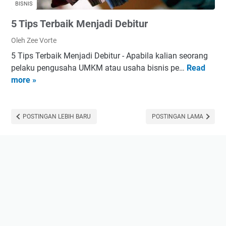
BISNIS
l
5 Tips Terbaik Menjadi Debitur
a
h
Oleh Zee Vorte
T
5 Tips Terbaik Menjadi Debitur - Apabila kalian seorang
e
pelaku pengusaha UMKM atau usaha bisnis pe…
Read
5
n
more »
T
t
i
a
p
n
s
POSTINGAN LEBIH BARU
POSTINGAN LAMA
g
T
P
e
i
r
n
b
j
a
a
i
m
k
M
M
e