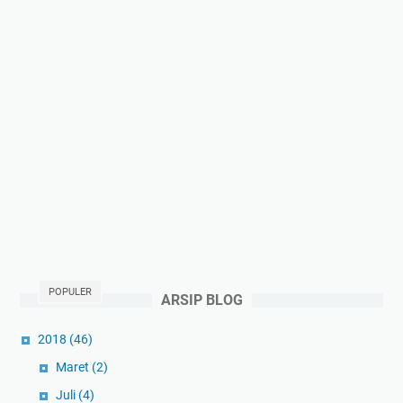
e
m
n
i
j
n
a
j
d
a
i
m
D
e
b
i
t
u
r
POPULER
ARSIP BLOG
2018
(46)
Maret
(2)
Juli
(4)