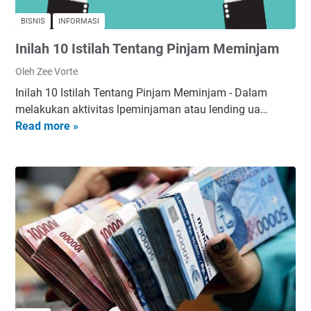
BISNIS
INFORMASI
Inilah 10 Istilah Tentang Pinjam Meminjam
Oleh Zee Vorte
Inilah 10 Istilah Tentang Pinjam Meminjam - Dalam
melakukan aktivitas lpeminjaman atau lending ua…
Read more »
I
n
i
l
a
h
1
0
I
s
t
i