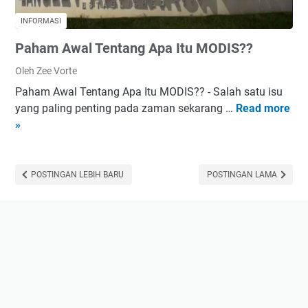
INFORMASI
Paham Awal Tentang Apa Itu MODIS??
Oleh Zee Vorte
Paham Awal Tentang Apa Itu MODIS?? - Salah satu isu
yang paling penting pada zaman sekarang …
Read more
P
»
a
h
a
m
POSTINGAN LEBIH BARU
POSTINGAN LAMA
A
w
a
l
T
e
n
t