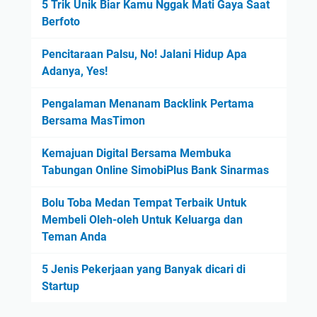
5 Trik Unik Biar Kamu Nggak Mati Gaya Saat
B
Berfoto
C
o
Pencitaraan Palsu, No! Jalani Hidup Apa
m
Adanya, Yes!
m
u
Pengalaman Menanam Backlink Pertama
n
Bersama MasTimon
i
c
Kemajuan Digital Bersama Membuka
a
Tabungan Online SimobiPlus Bank Sinarmas
t
i
Bolu Toba Medan Tempat Terbaik Untuk
o
Membeli Oleh-oleh Untuk Keluarga dan
n
Teman Anda
5 Jenis Pekerjaan yang Banyak dicari di
Startup