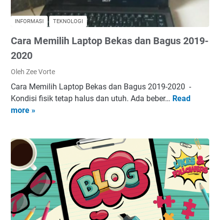
N
m
C
a
INFORMASI
TEKNOLOGI
A
B
Cara Memilih Laptop Bekas dan Bagus 2019-
N
e
G
r
2020
A
s
Oleh Zee Vorte
N
a
Cara Memilih Laptop Bekas dan Bagus 2019-2020 -
A
m
Kondisi fisik tetap halus dan utuh. Ada beber…
Read
C
L
a
more »
a
A
M
r
T
a
a
U
s
M
K
T
e
U
i
m
R
m
i
V
o
l
O
n
i
L
h
U