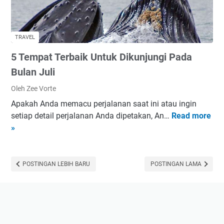
P
T
o
a
k
h
TRAVEL
o
u
k
5 Tempat Terbaik Untuk Dikunjungi Pada
n
P
2
Bulan Juli
a
0
Oleh Zee Vorte
s
1
c
Apakah Anda memacu perjalanan saat ini atau ingin
9
a
setiap detail perjalanan Anda dipetakan, An…
Read more
5
K
E
»
T
o
r
e
m
a
m
u
P
p
POSTINGAN LEBIH BARU
POSTINGAN LAMA
n
e
a
i
n
t
t
j
T
a
a
e
s
j