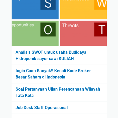
i
g
P
a
a
n
d
B
a
i
B
n
u
t
l
a
Analisis SWOT untuk usaha Budidaya
a
n
Hidroponik sayur sawi KULIAH
n
g
J
T
Ingin Cuan Banyak!! Kenali Kode Broker
u
a
Besar Saham di Indonesia
l
m
i
u
Soal Pertanyaan Ujian Perencanaan Wilayah
d
Tata Kota
a
r
Job Desk Staff Operasional
i
M