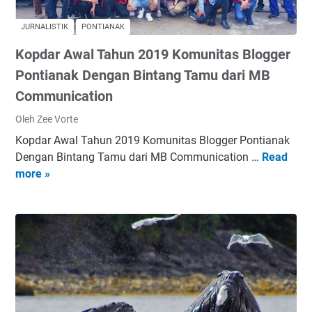
l
a
a
b
JURNALISTIK
PONTIANAK
h
l
Kopdar Awal Tahun 2019 Komunitas Blogger
U
o
m
g
Pontianak Dengan Bintang Tamu dari MB
b
p
Communication
i
a
Oleh Zee Vorte
U
d
t
a
Kopdar Awal Tahun 2019 Komunitas Blogger Pontianak
a
E
Dengan Bintang Tamu dari MB Communication …
Read
K
m
r
more »
o
a
a
p
M
D
d
a
i
a
k
g
r
a
i
A
n
t
w
a
a
a
n
l
l