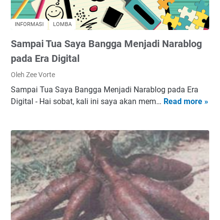
L
M
a
E
INFORMASI
LOMBA
p
U
Sampai Tua Saya Bangga Menjadi Narablog
t
D
o
A
pada Era Digital
p
R
Oleh Zee Vorte
B
A
Sampai Tua Saya Bangga Menjadi Narablog pada Era
e
P
Digital - Hai sobat, kali ini saya akan mem…
Read more »
S
k
E
a
a
R
m
s
N
p
d
A
a
a
P
i
n
A
T
B
S
u
a
A
a
g
N
S
u
M