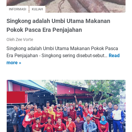
a
s
A
y
2
N
INFORMASI
KULIAH
a
0
U
Singkong adalah Umbi Utama Makanan
B
1
S
a
9
Pokok Pasca Era Penjajahan
I
n
-
A
Oleh Zee Vorte
g
2
Singkong adalah Umbi Utama Makanan Pokok Pasca
g
0
Era Penjajahan - Singkong sering disebut-sebut…
Read
S
a
2
more »
i
M
0
n
e
g
n
k
j
o
a
n
d
g
i
a
N
d
a
a
r