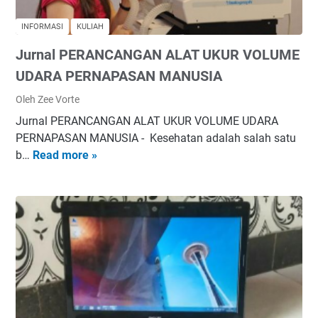
e
n
INFORMASI
KULIAH
a
Jurnal PERANCANGAN ALAT UKUR VOLUME
n
a
UDARA PERNAPASAN MANUSIA
m
Oleh Zee Vorte
B
Jurnal PERANCANGAN ALAT UKUR VOLUME UDARA
a
PERNAPASAN MANUSIA - Kesehatan adalah salah satu
c
b…
Read more »
J
k
u
l
r
i
n
n
a
k
l
P
P
e
E
r
R
t
A
a