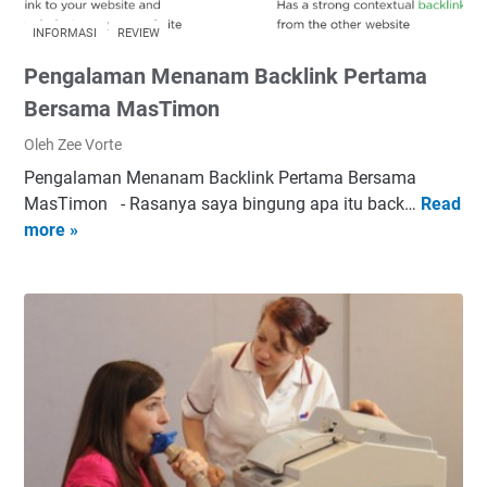
INFORMASI
REVIEW
Pengalaman Menanam Backlink Pertama
Bersama MasTimon
Oleh Zee Vorte
Pengalaman Menanam Backlink Pertama Bersama
MasTimon - Rasanya saya bingung apa itu back…
Read
P
more »
e
n
g
a
l
a
m
a
n
M