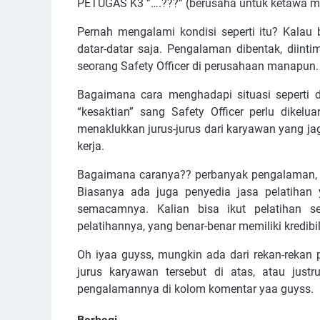
PETUGAS K3 ”….???” (berusaha untuk ketawa mir
Pernah mengalami kondisi seperti itu? Kalau b
datar-datar saja. Pengalaman dibentak, diinti
seorang Safety Officer di perusahaan manapun.
Bagaimana cara menghadapi situasi seperti d
“kesaktian” sang Safety Officer perlu dikelu
menaklukkan jurus-jurus dari karyawan yang ja
kerja.
Bagaimana caranya?? perbanyak pengalaman, 
Biasanya ada juga penyedia jasa pelatihan 
semacamnya. Kalian bisa ikut pelatihan 
pelatihannya, yang benar-benar memiliki kredibil
Oh iyaa guyss, mungkin ada dari rekan-rekan
jurus karyawan tersebut di atas, atau just
pengalamannya di kolom komentar yaa guyss.