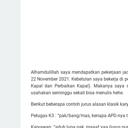
Alhamdulillah saya mendapatkan pekerjaan jadi
22 November 2021. Kebetulan saya bekerja di 
Kapal dan Perbaikan Kapal). Makanya saya s
usahakan seminggu sekali bisa menulis hehe.
Berikut beberapa contoh jurus alasan klasik ka
Petugas K3 : “pak/bang/mas, kenapa APD-nya t
Karyawan: “aduh lupa pak, maaaf yaa (jurus pur